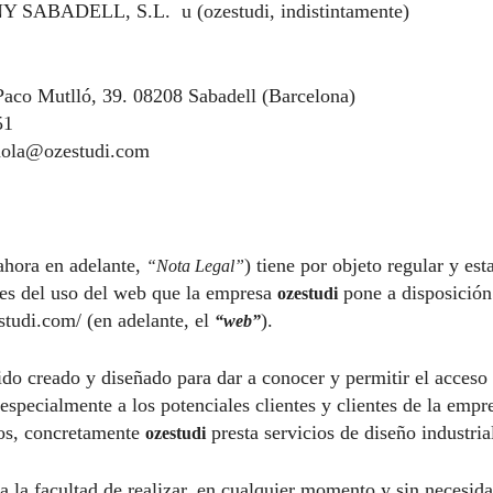
SABADELL, S.L. u (ozestudi, indistintamente)
 Paco Mutlló, 39. 08208 Sabadell (Barcelona)
51
ola@ozestudi.com
ahora en adelante,
) tiene por objeto regular y est
“Nota Legal”
es del uso del web que la empresa
pone a disposición 
ozestudi
studi.com/
(en adelante, el
).
“web”
ido creado y diseñado para dar a conocer y permitir el acceso 
 especialmente a los potenciales clientes y clientes de la empr
ios, concretamente
presta servicios de diseño industria
ozestudi
a la facultad de realizar, en cualquier momento y sin necesid