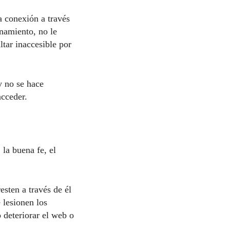
a conexión a través
onamiento, no le
tar inaccesible por
y no se hace
acceder.
la buena fe, el
esten a través de él
 lesionen los
o deteriorar el web o