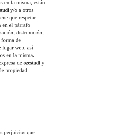
os en la misma, están
y/o a otros
studi
ene que respetar.
a en el párrafo
ación, distribución,
a forma de
e lugar web, así
dos en la misma.
 expresa de
y
ozestudi
 de propiedad
s perjuicios que